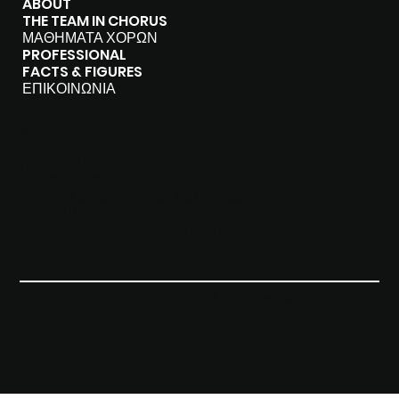
ABOUT
THE TEAM IN CHORUS
ΜΑΘΗΜΑΤΑ ΧΟΡΩΝ
PROFESSIONAL
FACTS & FIGURES
ΕΠΙΚΟΙΝΩΝΙΑ
CONTACT
Αρκαδίου 16,
Κ. Χαλάνδρι, T.K. 15231
5 λεπτά από το μετρό Χολαργού
Τηλ.: 2106726793
e:
inchorusdance@gmail.com
© 2024 by BONELLO
ATHENS