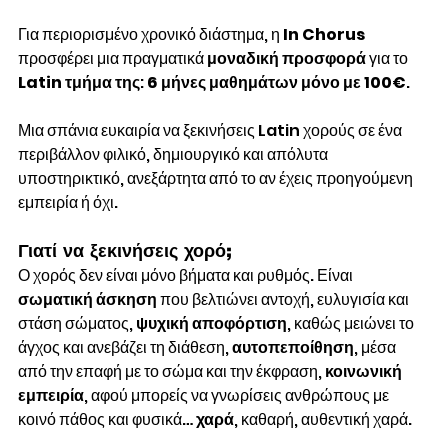
Για περιορισμένο χρονικό διάστημα, η
 In Chorus
προσφέρει μια πραγματικά 
μοναδική προσφορά
 για το 
Latin τμήμα της
: 
6 μήνες μαθημάτων μόνο με 100€
.
Μια σπάνια ευκαιρία να ξεκινήσεις Latin χορούς σε ένα 
περιβάλλον φιλικό, δημιουργικό και απόλυτα 
υποστηρικτικό, ανεξάρτητα από το αν έχεις προηγούμενη 
εμπειρία ή όχι.
Γιατί να ξεκινήσεις χορό;
Ο χορός δεν είναι μόνο βήματα και ρυθμός. Είναι 
σωματική άσκηση
 που βελτιώνει αντοχή, ευλυγισία και 
στάση σώματος, 
ψυχική αποφόρτιση
, καθώς μειώνει το 
άγχος και ανεβάζει τη διάθεση, 
αυτοπεποίθηση
, μέσα 
από την επαφή με το σώμα και την έκφραση, 
κοινωνική 
εμπειρία
, αφού μπορείς να γνωρίσεις ανθρώπους με 
κοινό πάθος και φυσικά… 
χαρά
, καθαρή, αυθεντική χαρά.