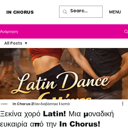
MENU
IN CHORUS
Ανάρτηση
All Posts
All Posts
2025
2026
In Chorus
21 Ιαν
διαβάστηκε 1 λεπτά
Ξεκίνα χορό Latin! Μια μοναδική
ευκαιρία από την In Chorus!