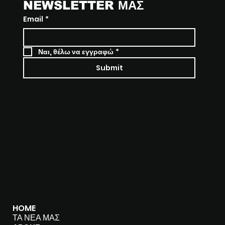
NEWSLETTER ΜΑΣ
Email
*
Ναι, θέλω να εγγραφώ
*
Submit
SOCIALS
Facebook
Facebook Group
I
nstagram
Tik Tok
You Tube
MENU
HOME
ΤΑ ΝΕΑ ΜΑΣ