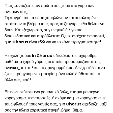
Πώς φαντάζεστε τον πρώτο σας χορό στο γάμο των 
ονείρων σας; 
Τη στιγμή που τα φώτα χαμηλώνουν και οι καλεσμένοι 
στρέφουν το βλέμμα τους προς το ζευγάρι, τι θα θέλατε να 
δουν; Κάτι ξεχωριστό, συγκινητικό ή λίγο πιο 
διασκεδαστικό και απρόβλεπτο; Ό,τι κι αν έχετε φανταστεί, 
η 
In Chorus
 είναι εδώ για να το κάνει πραγματικότητα!
Η σχολή χορού In Chorus ειδικεύεται σε ταχύρυθμα 
μαθήματα χορού γάμου, τα οποία προσαρμόζονται στις 
ανάγκες, το στυλ και το πρόγραμμά σας. Δεν χρειάζεται να 
έχετε προηγούμενη εμπειρία, μόνο καλή διάθεση και το 
άλλο σας μισό!
Είτε ονειρεύεστε ένα ρομαντικό βαλς, είτε μια μοντέρνα 
χορογραφία με ανατροπές, ή ακόμα και μια χορογραφία με 
τους φίλους ή τους γονείς σας, η In Chorus σχεδιάζει μαζί 
σας την τέλεια χορευτική στιγμή, βήμα-βήμα.