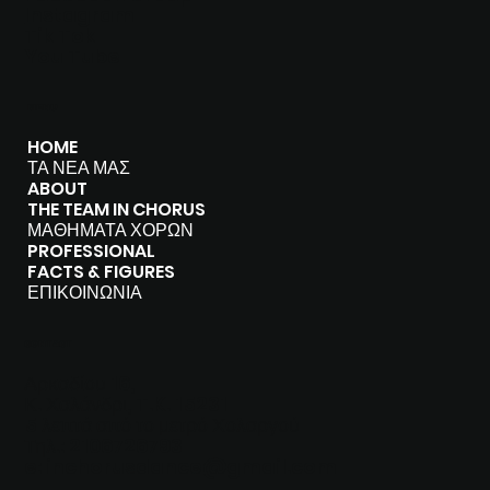
I
nstagram
Tik Tok
You Tube
MENU
HOME
ΤΑ ΝΕΑ ΜΑΣ
ABOUT
THE TEAM IN CHORUS
ΜΑΘΗΜΑΤΑ ΧΟΡΩΝ
PROFESSIONAL
FACTS & FIGURES
ΕΠΙΚΟΙΝΩΝΙΑ
CONTACT
Αρκαδίου 16,
Κ. Χαλάνδρι, T.K. 15231
5 λεπτά από το μετρό Χολαργού
Τηλ.: 2106726793
e:
inchorusdance@gmail.com