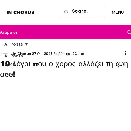
MENU
IN CHORUS
Ανάρτηση
All Posts
In Chorus
27 Οκτ 2025
διαβάστηκε 2 λεπτά
All Posts
10 λόγοι που ο χορός αλλάζει τη ζωή
2025
σου!
2026