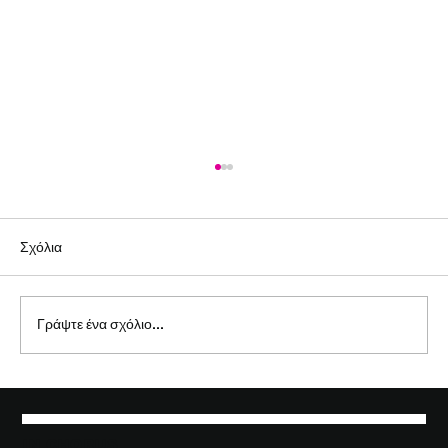
Σχόλια
Γράψτε ένα σχόλιο...
«Ρυθμοί Ψυχής»: Η In Chorus
παρουσιάζει τη νέα της παράσταση χορού
IN CHORUS