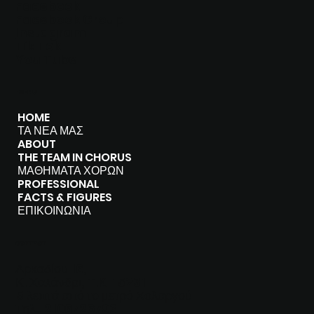
Facebook
Facebook Group
I
nstagram
Tik Tok
You Tube
MENU
HOME
ΤΑ ΝΕΑ ΜΑΣ
ABOUT
THE TEAM IN CHORUS
ΜΑΘΗΜΑΤΑ ΧΟΡΩΝ
PROFESSIONAL
FACTS & FIGURES
ΕΠΙΚΟΙΝΩΝΙΑ
CONTACT
Αρκαδίου 16,
Κ. Χαλάνδρι, T.K. 15231
5 λεπτά από το μετρό Χολαργού
Τηλ.: 2106726793