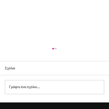
Σχόλια
Γράψτε ένα σχόλιο...
«Ρυθμοί Ψυχής»: Η In Chorus