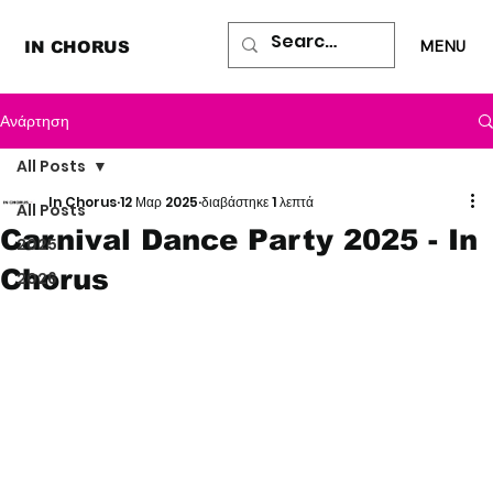
MENU
IN CHORUS
Ανάρτηση
All Posts
In Chorus
12 Μαρ 2025
διαβάστηκε 1 λεπτά
All Posts
Carnival Dance Party 2025 - In
2025
Chorus
2026