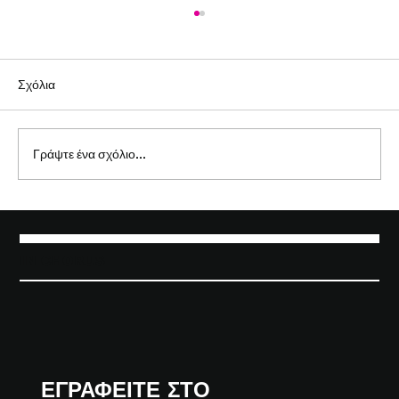
Σχόλια
Γράψτε ένα σχόλιο...
Καλοκαίρι με ρυθμό: Οι ελληνικοί
παραδοσιακοί χοροί επιστρέφουν στο
προσκήνιο
IN CHORUS
ΕΓΡΑΦΕΙΤΕ ΣΤΟ 