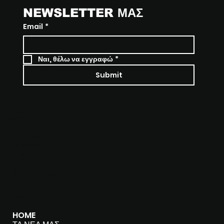
NEWSLETTER ΜΑΣ
Email
*
Ναι, θέλω να εγγραφώ
*
Submit
SOCIALS
Facebook
Facebook Group
I
nstagram
Tik Tok
You Tube
MENU
HOME