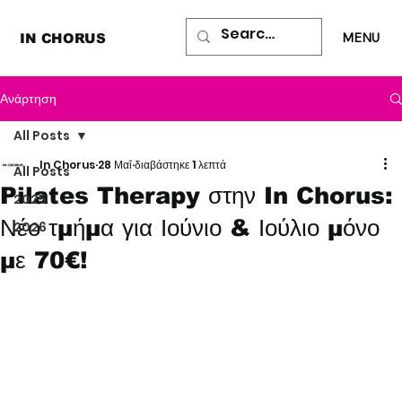
MENU
IN CHORUS
Ανάρτηση
All Posts
In Chorus
28 Μαΐ
διαβάστηκε 1 λεπτά
All Posts
Pilates Therapy στην In Chorus:
2025
Νέο τμήμα για Ιούνιο & Ιούλιο μόνο
2026
με 70€!