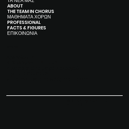
ΤΑ ΝΕΑ ΜΑΣ
ABOUT
THE TEAM IN CHORUS
ΜΑΘΗΜΑΤΑ ΧΟΡΩΝ
PROFESSIONAL
FACTS & FIGURES
ΕΠΙΚΟΙΝΩΝΙΑ
CONTACT
Αρκαδίου 16,
Κ. Χαλάνδρι, T.K. 15231
5 λεπτά από το μετρό Χολαργού
Τηλ.: 2106726793
e:
inchorusdance@gmail.com
© 2024 by BONELLO
ATHENS