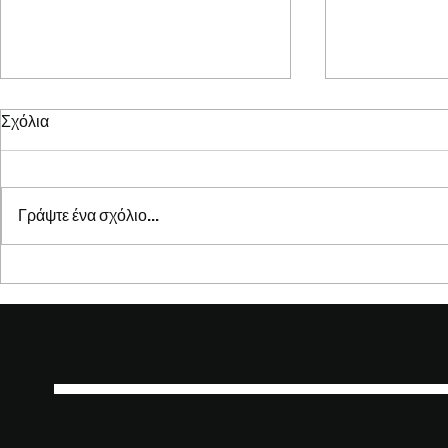
Σχόλια
Γράψτε ένα σχόλιο...
Αν τα ελληνικά νησιά ήταν
«Ρυθμοί Ψυ
χοροί, ποιος θα τους
Chorus παρ
ταίριαζε;
της παράστ
IN CHORUS