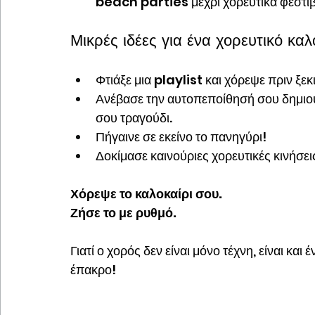
beach parties μέχρι χορευτικά φεστιβά
Μικρές ιδέες για ένα χορευτικό κα
Φτιάξε μια playlist και χόρεψε πριν ξεκ
Ανέβασε την αυτοπεποίθησή σου δημιου
σου τραγούδι.
Πήγαινε σε εκείνο το πανηγύρι!
Δοκίμασε καινούριες χορευτικές κινήσεις
Χόρεψε το καλοκαίρι σου. 
Ζήσε το με ρυθμό. 
Γιατί ο χορός δεν είναι μόνο τέχνη, είναι κα
έπακρο!